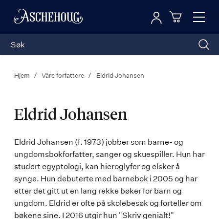
Logg inn
Toggl
n
Handleku
Nav
Hjem
Våre forfattere
Eldrid Johansen
Eldrid Johansen
Eldrid
Eldrid Johansen (f. 1973) jobber som barne- og
ungdomsbokforfatter, sanger og skuespiller. Hun har
Johansen
studert egyptologi, kan hieroglyfer og elsker å
synge. Hun debuterte med barnebok i 2005 og har
etter det gitt ut en lang rekke bøker for barn og
ungdom. Eldrid er ofte på skolebesøk og forteller om
bøkene sine. I 2016 utgir hun "Skriv genialt!"