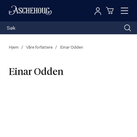
Logg inn
Toggl
n
Handleku
Nav
Hjem
Våre forfattere
Einar Odden
Einar Odden
Einar
Odden