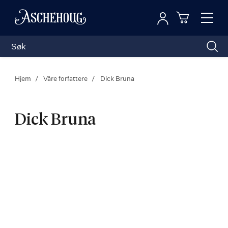
Logg inn
Toggl
n
Handleku
Nav
Hjem
Våre forfattere
Dick Bruna
Dick Bruna
Dick
Bruna