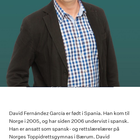
Last ned høyoppløselig versjon av bildet
David
David Fernández García er født i Spania. Han kom til
Norge i 2005, og har siden 2006 undervist i spansk.
Fernández-
Han er ansatt som spansk- og rettslærelærer på
García
Norges Toppidrettsgymnas i Bærum. David