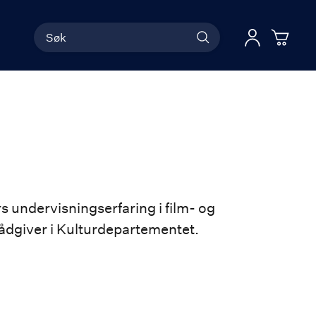
Søk
Han
Logg 
s undervisningserfaring i film- og
rådgiver i Kulturdepartementet.