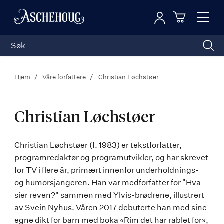
Logg inn
Toggl
n
Handleku
Nav
Hjem
Våre forfattere
Christian Løchstøer
Christian Løchstøer
Christian
Christian Løchstøer (f. 1983) er tekstforfatter,
programredaktør og programutvikler, og har skrevet
Løchstøer
for TV i flere år, primært innenfor underholdnings-
og humorsjangeren. Han var medforfatter for "Hva
sier reven?" sammen med Ylvis-brødrene, illustrert
av Svein Nyhus. Våren 2017 debuterte han med sine
egne dikt for barn med boka «Rim det har rablet for»,