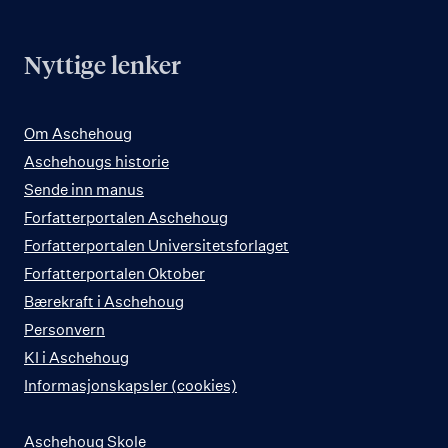
Nyttige lenker
Om Aschehoug
Aschehougs historie
Sende inn manus
Forfatterportalen Aschehoug
Forfatterportalen Universitetsforlaget
Forfatterportalen Oktober
Bærekraft i Aschehoug
Personvern
KI i Aschehoug
Informasjonskapsler (cookies)
Aschehoug Skole