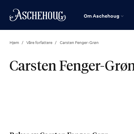
n
Hjem
Om Aschehoug
Hjem
Våre forfattere
Carsten Fenger-Grøn
Carsten Fenger-Grø