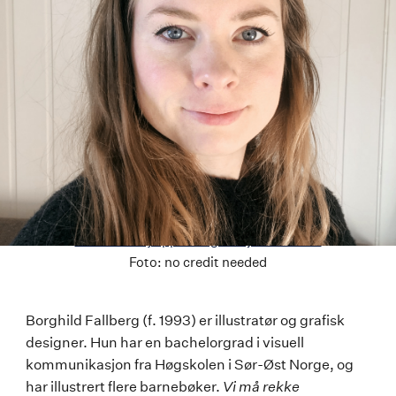
Last ned høyoppløselig versjon av bildet
Foto:
no credit needed
Borghild
Borghild Fallberg (f. 1993) er illustratør og grafisk
designer. Hun har en bachelorgrad i visuell
Fallberg
kommunikasjon fra Høgskolen i Sør-Øst Norge, og
har illustrert flere barnebøker.
Vi må rekke