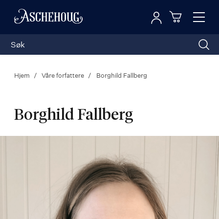
Logg inn
Toggl
n
Handleku
Nav
Hjem
Våre forfattere
Borghild Fallberg
Borghild Fallberg