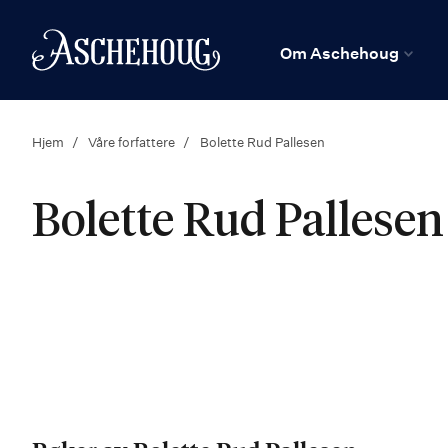
n
Hjem
Om Aschehoug
Hjem
Våre forfattere
Bolette Rud Pallesen
Bolette Rud Pallesen