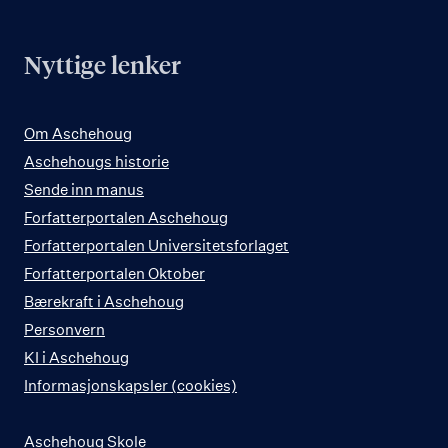
Nyttige lenker
Om Aschehoug
Aschehougs historie
Sende inn manus
Forfatterportalen Aschehoug
Forfatterportalen Universitetsforlaget
Forfatterportalen Oktober
Bærekraft i Aschehoug
Personvern
KI i Aschehoug
Informasjonskapsler (cookies)
Aschehoug Skole