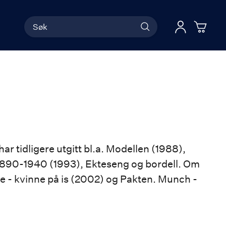
Søk
Han
Logg 
har tidligere utgitt bl.a. Modellen (1988),
 1890-1940 (1993), Ekteseng og bordell. Om
e - kvinne på is (2002) og Pakten. Munch -