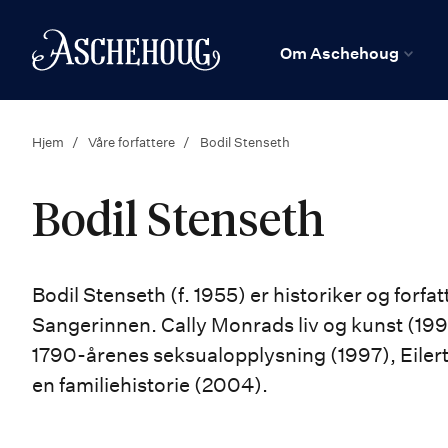
n
Hjem
Om Aschehoug
Hjem
Våre forfattere
Bodil Stenseth
Bodil Stenseth
Bodil Stenseth (f. 1955) er historiker og forfa
Sangerinnen. Cally Monrads liv og kunst (19
1790-årenes seksualopplysning (1997), Eilert
en familiehistorie (2004).