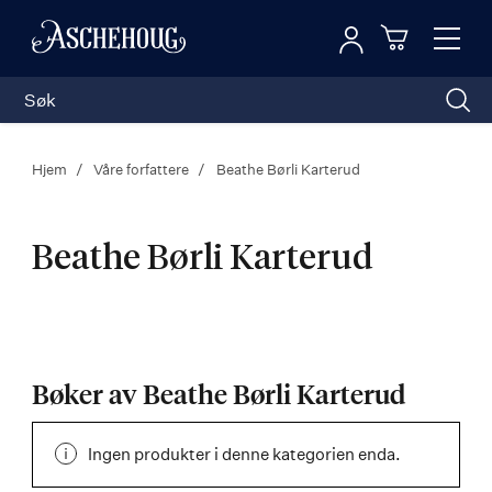
Logg inn
Toggl
n
Handleku
Nav
Hjem
Våre forfattere
Beathe Børli Karterud
Beathe Børli Karterud
Beathe
Børli
Bøker av Beathe Børli Karterud
Karterud
Ingen produkter i denne kategorien enda.