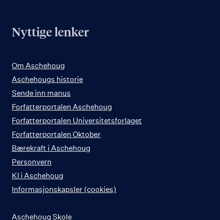
Nyttige lenker
Om Aschehoug
Aschehougs historie
Sende inn manus
Forfatterportalen Aschehoug
Forfatterportalen Universitetsforlaget
Forfatterportalen Oktober
Bærekraft i Aschehoug
Personvern
KI i Aschehoug
Informasjonskapsler (cookies)
Aschehoug Skole