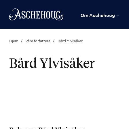
n
Hjem
Om Aschehoug
Hjem
Våre forfattere
Bård Ylvisåker
Bård Ylvisåker