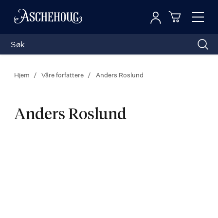
Logg inn
Toggl
n
Handleku
Nav
Hjem
Våre forfattere
Anders Roslund
Anders Roslund
Anders
Roslund