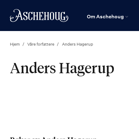
n
Hjem
Om Aschehoug
Hjem
Våre forfattere
Anders Hagerup
Anders Hagerup