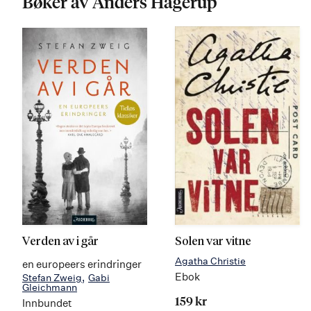
Bøker av Anders Hagerup
Verden av i går
Solen var vitne
Agatha Christie
en europeers erindringer
Ebok
Stefan Zweig
Gabi
Gleichmann
Innbundet
159 kr