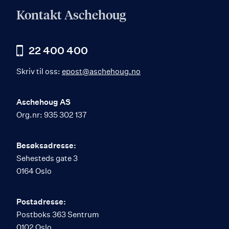
Kontakt Aschehoug
22 400 400
Skriv til oss:
epost@aschehoug.no
Aschehoug AS
Org.nr: 935 302 137
Besøksadresse:
Sehesteds gate 3
0164 Oslo
Postadresse:
Postboks 363 Sentrum
0102 Oslo