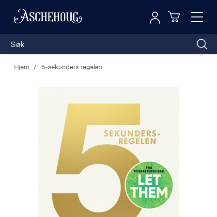
Logg inn
Toggl
n
Handleku
Nav
Hjem
5-sekunders regelen