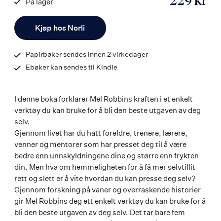
229 kr
På lager
ISBN
Antall
9788203461422
Kjøp hos Norli
Papirbøker sendes innen 2 virkedager
Ebøker kan sendes til Kindle
I denne boka forklarer Mel Robbins kraften i et enkelt
verktøy du kan bruke for å bli den beste utgaven av deg
selv.
Gjennom livet har du hatt foreldre, trenere, lærere,
venner og mentorer som har presset deg til å være
bedre enn unnskyldningene dine og større enn frykten
din. Men hva om hemmeligheten for å få mer selvtillit
rett og slett er å vite hvordan du kan presse deg selv?
Gjennom forskning på vaner og overraskende historier
gir Mel Robbins deg ett enkelt verktøy du kan bruke for å
bli den beste utgaven av deg selv. Det tar bare fem