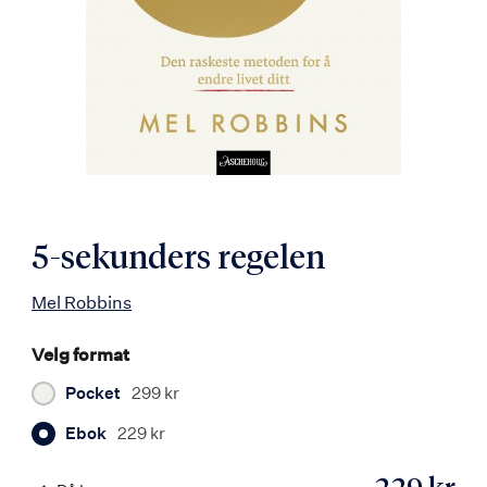
5-sekunders regelen
Mel Robbins
Velg format
Pocket
299 kr
Ebok
229 kr